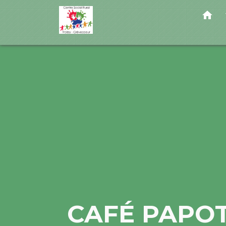
home
CAFÉ PAPO