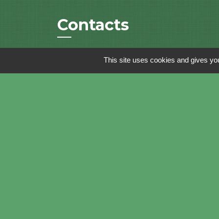
Contacts
Centre Social Rural de Froissy-
This site uses cookies and gives you
Crèvecoeur
1 rue des Bouviers
60480 Froissy - FRANCE
+33 3 44 80 81 58
Contact par mail
accueil@csr-froissy-crevecoeur.fr
Ouvert du lundi au vendredi de 9h à
12h30 et de 14h à 17h