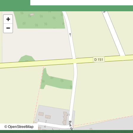
+
−
© OpenStreetMap