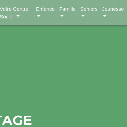
Votre Centre
Enfance
Famille
Séniors
Jeunesse
Social
TAGE