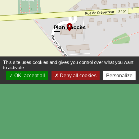
location_on
Plan / accès
This site uses cookies and gives you control over what you want
to activate
OK, accept all
Deny all cookies
Personalize
© OpenStreetMap
Leaflet
Contacts
Centre Social Rural de Froissy-Crèvecoeur
1 rue des Bouviers
60480 Froissy - FRANCE
+33 3 44 80 81 58