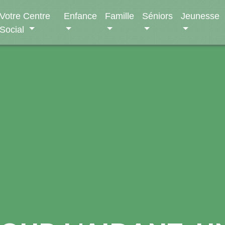
Votre Centre
Enfance
Famille
Séniors
Jeunesse
Social