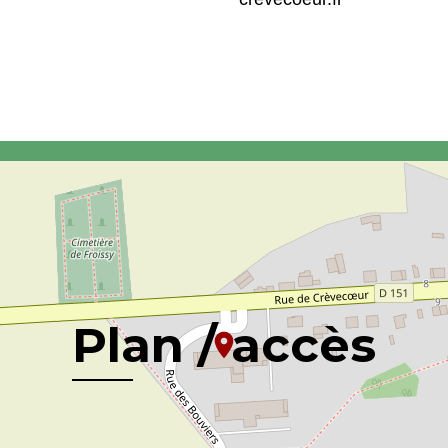
Plan / accès
location_on