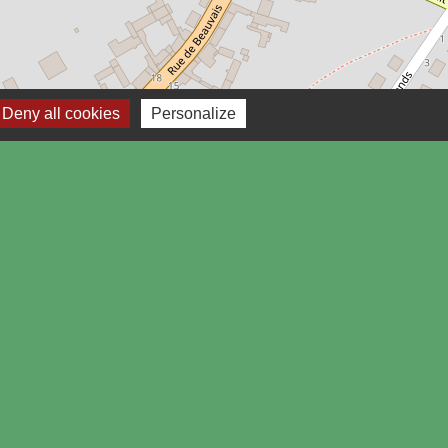
Leaflet
Deny all cookies
Personalize
Liens
Espace famille
Facebook du CSR
Facebook Modern Family 2.0
Facebook Repair Café
Facebook Anim'Jeunes