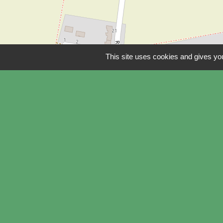
© OpenStreetMap
This site uses cookies and gives you
Contacts
Centre Social Rural de Froissy-
Crèvecoeur
1 rue des Bouviers
60480 Froissy - FRANCE
+33 3 44 80 81 58
Contact par mail
accueil@csr-froissy-crevecoeur.fr